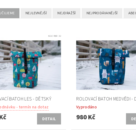
UČUJEME
NEJLEVNĚJŠÍ
NEJDRAŽŠÍ
NEJPRODÁVANĚJŠÍ
ABE
Kód:
RBD-32
ACÍ BATOH LES - DĚTSKÝ
ROLOVACÍ BATOH MEDVĚDI - 
ednávku - termín na dotaz
Vyprodáno
Kč
980 Kč
DETAIL
DE