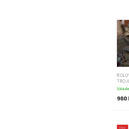
ROLO
TROJÚ
Sklad
980 
Akce