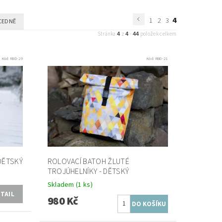
4
1
2
3
CEDNĚ
4
4
44
Stránka
z
-
položek celkem
Kód:
RBD-29
Kód:
RBD-21
DĚTSKÝ
ROLOVACÍ BATOH ŽLUTÉ
TROJÚHELNÍKY - DĚTSKÝ
Skladem
(1 ks)
TAIL
980 Kč