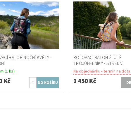
ACÍ BATOH NOČNÍ KVĚTY -
ROLOVACÍ BATOH ŽLUTÉ
DNÍ
TROJÚHELNÍKY - STŘEDNÍ
em
(1 ks)
Na objednávku - termín na dota
0 Kč
1 450 Kč
DE