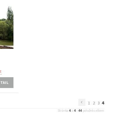
z
TAIL
4
1
2
3
4
4
44
Stránka
z
-
položek celkem