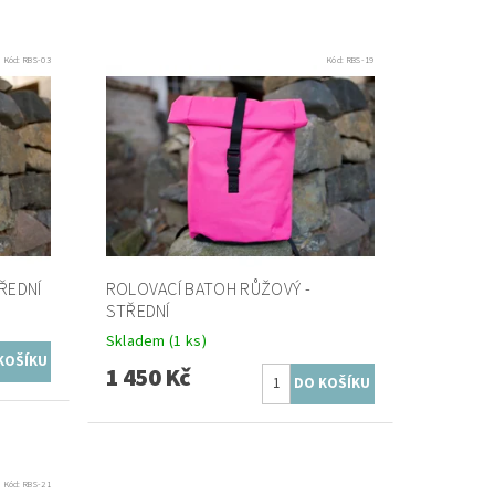
Kód:
RBS-03
Kód:
RBS-19
ŘEDNÍ
ROLOVACÍ BATOH RŮŽOVÝ -
STŘEDNÍ
Skladem
(1 ks)
1 450 Kč
Kód:
RBS-21