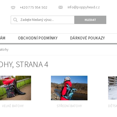
info@poppyhead.cz
+420 775 954 502
NÁM
OBCHODNÍ PODMÍNKY
DÁRKOVÉ POUKAZY
atohy
OHY
, STRANA 4
VELKÉ BATOHY
STŘEDNÍ BATOHY
DĚTSK