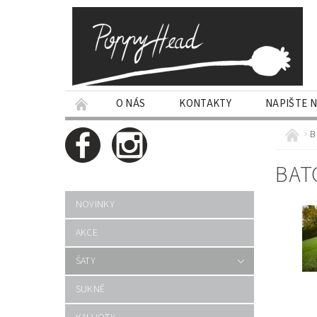
O NÁS
KONTAKTY
NAPIŠTE 
B
BAT
NOVINKY
AKCE
ŠATY
SUKNĚ