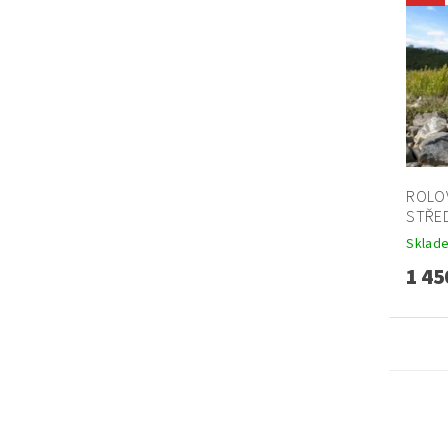
ROLOV
STŘE
Sklad
1 45