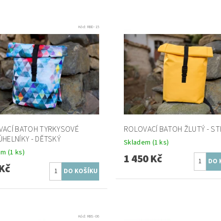
Kód:
RBD-15
VACÍ BATOH TYRKYSOVÉ
ROLOVACÍ BATOH ŽLUTÝ - ST
HELNÍKY - DĚTSKÝ
Skladem
(1 ks)
em
(1 ks)
1 450 Kč
Kč
Kód:
RBS-06