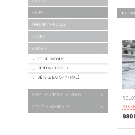
KALHOTY
PÁSKY
DOPOR
HALENKY A KOŠILE
TRIČKA
BATOHY
VELKÉ BATOHY
STŘEDNÍ BATOHY
DĚTSKÉ BATOHY - MALÉ
KABELKY A TAŠKY NA KOLO
ROLOV
Na obj
ČEPICE A NÁKRČNÍKY
980 