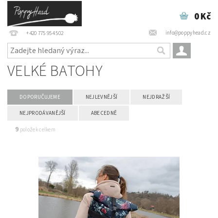
0 Kč
info@poppyhead.cz
+420 775 954 502
VELKÉ BATOHY
DOPORUČUJEME
NEJLEVNĚJŠÍ
NEJDRAŽŠÍ
NEJPRODÁVANĚJŠÍ
ABECEDNĚ
9
položek celkem