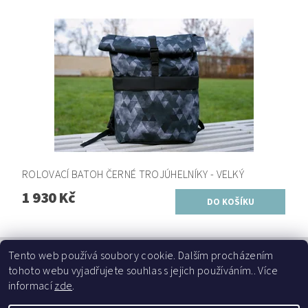
ROLOVACÍ BATOH ČERNÉ TROJÚHELNÍKY - VELKÝ
1 930 Kč
Tento web používá soubory cookie. Dalším procházením
tohoto webu vyjadřujete souhlas s jejich používáním.. Více
informací
zde
.
Najdete nás na fb