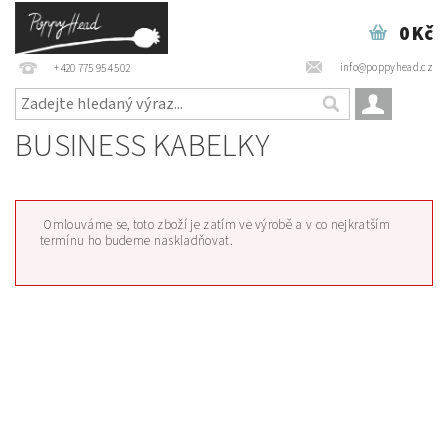
0 Kč
info@poppyhead.cz
+420 775 954 502
BUSINESS KABELKY
Omlouváme se, toto zboží je zatím ve výrobě a v co nejkratším
termínu ho budeme naskladňovat.