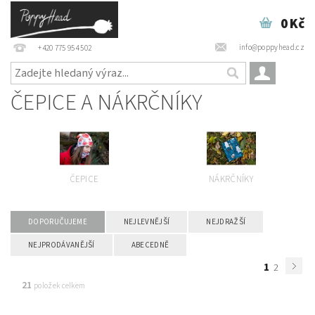
0 Kč
info@poppyhead.cz
+420 775 954 502
ČEPICE A NÁKRČNÍKY
ČEPICE
NÁKRČNÍKY
DOPORUČUJEME
NEJLEVNĚJŠÍ
NEJDRAŽŠÍ
NEJPRODÁVANĚJŠÍ
ABECEDNĚ
1
2
21
položek celkem