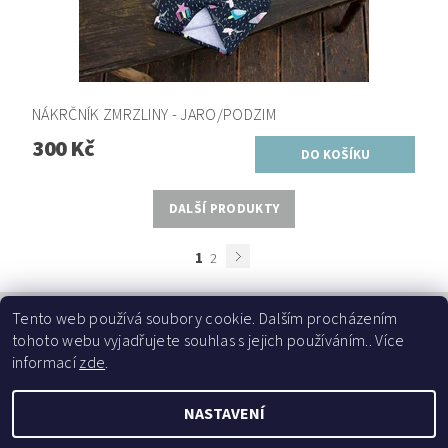
NÁKRČNÍK ZMRZLINY - JARO/PODZIM
300 Kč
DALŠÍ PRODUKTY
1
2
Tento web používá soubory cookie. Dalším procházením
tohoto webu vyjadřujete souhlas s jejich používáním.. Více
informací
zde
.
Najdete nás na fb
NASTAVENÍ
2026 ©
Poppyhead s.r.o.
, všechna práva vyhrazena