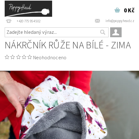
0 Kč
info@poppyhead.cz
+420 775 954 502
NÁKRČNÍK RŮŽE NA BÍLÉ - ZIMA
Neohodnoceno