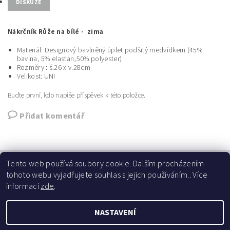
DISKUZE
Nákrčník Růže na bílé - zima
Materiál: Designový bavlněný úplet podšitý medvídkem (45%
bavlna, 5% elastan,50% polyester)
Rozměry : š.26 x v.28cm
Velikost: UNI
Buďte první, kdo napíše příspěvek k této položce.
Přidat komentář
Tento web používá soubory cookie. Dalším procházením
tohoto webu vyjadřujete souhlas s jejich používáním.. Více
informací
zde
.
Najdete nás na fb
NASTAVENÍ
2026 ©
Poppyhead s.r.o.
, všechna práva vyhrazena