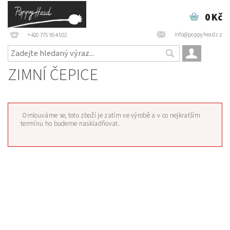
0 Kč
info@poppyhead.cz
+420 775 954 502
ZIMNÍ ČEPICE
Omlouváme se, toto zboží je zatím ve výrobě a v co nejkratším
termínu ho budeme naskladňovat.