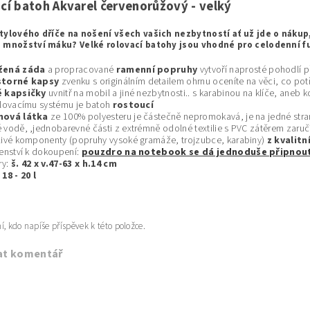
cí batoh Akvarel červenorůžový - velký
tylového dříče na nošení všech vašich nezbytností ať už jde o nákup,
 množství máku? Velké rolovací batohy jsou vhodné pro celodenní f
žená záda
a propracované
ramenní popruhy
vytvoří naprosté pohodlí p
storné kapsy
zvenku s originálním detailem ohrnu oceníte na věci, co pot
é kapsičky
uvnitř na mobil a jiné nezbytnosti.. s karabinou na klíče, aneb
olovacímu systému je batoh
rostoucí
nová látka
ze 100% polyesteru je částečně nepromokavá, je na jedné str
 vodě, ,jednobarevné části z extrémně odolné textilie s PVC zátěrem zaru
livé komponenty (popruhy vysoké gramáže, trojzubce, karabiny)
z kvalit
šenství k dokoupení:
pouzdro na notebook se dá jednoduše připnou
ry:
š. 42 x v.47-63 x h.14 cm
:
18 - 20 l
í, kdo napíše příspěvek k této položce.
at komentář