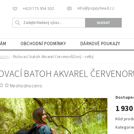
info@poppyhead.cz
+420 775 954 502
NÁM
OBCHODNÍ PODMÍNKY
DÁRKOVÉ POUKAZY
atohy
Rolovací batoh Akvarel červenorůžový - velký
OVACÍ BATOH AKVAREL ČERVENORŮ
Neohodnoceno
Dostupn
1 930
Kód prod
Kategori