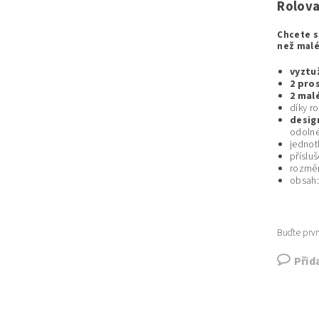
Rolova
Chcete s
než malé
vyztu
2
pro
2 mal
díky r
desig
odolné
jednot
příslu
rozmě
obsah
Buďte prvn
Přid