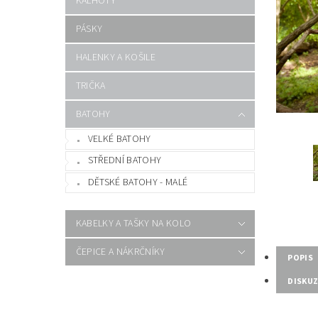
KALHOTY
PÁSKY
HALENKY A KOŠILE
TRIČKA
BATOHY
VELKÉ BATOHY
STŘEDNÍ BATOHY
DĚTSKÉ BATOHY - MALÉ
KABELKY A TAŠKY NA KOLO
ČEPICE A NÁKRČNÍKY
POPIS
DISKU