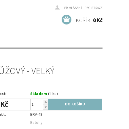
|
PŘIHLÁŠENÍ
REGISTRACE
KOŠÍK:
0 Kč
ŽOVÝ - VELKÝ
ost
Skladem
(1 ks)
 Kč
uktu
BRV-48
e
Batohy