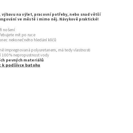
 výbavu na výlet, pracovní potřeby, nebo snad větší
ungování ve městě i mimo něj. Návykově praktické!
ři nošení
řebujete mít po ruce
 konec nekonečného hledání klíčů
aně impregnovaná polyuretanem, má tedy vlastnosti
čí 100 % nepropustnost vody
ních pevných materiálů
t k podšívce batohu