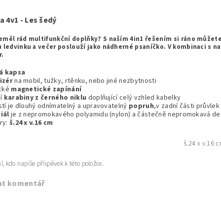
a 4v1 - Les šedý
eměl rád multifunkční doplňky? S naším 4in1 řešením si ráno můžet
u ledvinku a večer poslouží jako nádherné psaníčko. V kombinaci s n
r.
ká kapsa
izér
na mobil, tužky, rtěnku, nebo jiné nezbytnosti
ické
magnetické zapínání
ní
karabiny z černého niklu
doplňující celý vzhled kabelky
tí je dlouhý odnímatelný a upravovatelný
popruh
,v zadní části průvle
iál
je z nepromokavého polyamidu (nylon) a částečně nepromokavá des
ry:
š.24 x v.16 cm
š.24 x v.16 
í, kdo napíše příspěvek k této položce.
at komentář