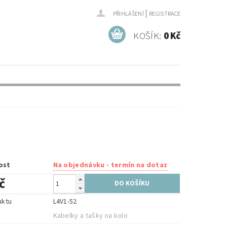
|
PŘIHLÁŠENÍ
REGISTRACE
KOŠÍK:
0 Kč
ost
Na objednávku - termín na dotaz
č
uktu
L4V1-52
e
Kabelky a tašky na kolo