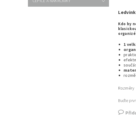
ČEPICE A NÁKRČNÍKY
Ledvink
Kdo by n
klasicko
organizé
1 vel
organ
prakt
efekt
součás
mater
rozmě
Rozměry
Buďte prvn
Přid