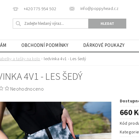
info@poppyhead.cz
+420 775 954 502
NÁM
OBCHODNÍ PODMÍNKY
DÁRKOVÉ POUKAZY
abelky a tašky na kolo
ledvinka 4v1 - Les šedý
INKA 4V1 - LES ŠEDÝ
Neohodnoceno
Dostupn
660 K
Kód prod
Kategori