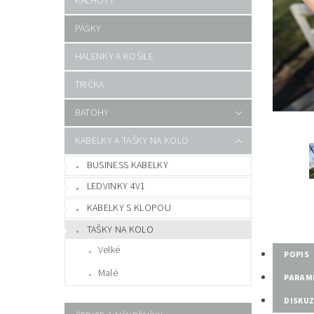
KALHOTY
PÁSKY
HALENKY A KOŠILE
TRIČKA
BATOHY
KABELKY A TAŠKY NA KOLO
BUSINESS KABELKY
LEDVINKY 4V1
KABELKY S KLOPOU
TAŠKY NA KOLO
Velké
POPIS
Malé
PARAM
DISKU