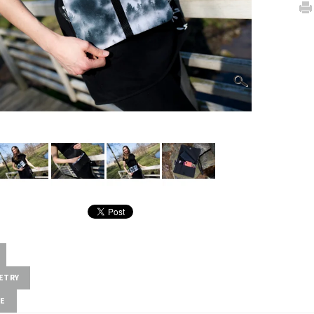
ETRY
ZE