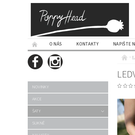
O NÁS
KONTAKTY
NAPIŠTE 
K
LEDV
NOVINKY
AKCE
ŠATY
SUKNĚ