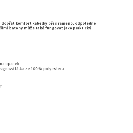
e dopřát komfort kabelky přes rameno, odpoledne
ašimi batohy může také fungovat jako praktický
k na opasek
ignová látka ze 100 % polyesteru
cm