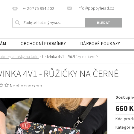
info@poppyhead.cz
+420 775 954 502
NÁM
OBCHODNÍ PODMÍNKY
DÁRKOVÉ POUKAZY
abelky a tašky na kolo
ledvinka 4v1 - Růžičky na černé
VINKA 4V1 - RŮŽIČKY NA ČERNÉ
Neohodnoceno
Dostupn
660 K
Kód prod
Kategori