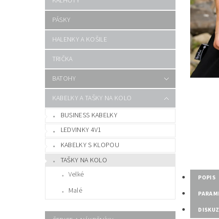
KALHOTY
PÁSKY
HALENKY A KOŠILE
TRIČKA
BATOHY
KABELKY A TAŠKY NA KOLO
BUSINESS KABELKY
LEDVINKY 4V1
KABELKY S KLOPOU
TAŠKY NA KOLO
Velké
POPIS
Malé
PARAM
DISKU