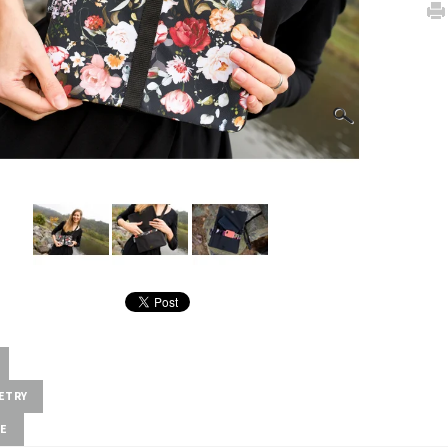
ETRY
ZE