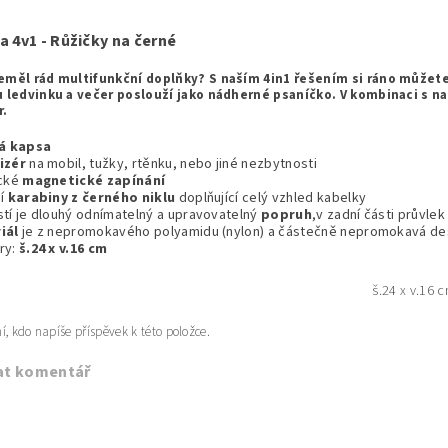
a 4v1 - Růžičky na černé
eměl rád multifunkční doplňky? S naším 4in1 řešením si ráno můžet
u ledvinku a večer poslouží jako nádherné psaníčko. V kombinaci s n
r.
ká kapsa
izér
na mobil, tužky, rtěnku, nebo jiné nezbytnosti
ické
magnetické zapínání
ní
karabiny z černého niklu
doplňující celý vzhled kabelky
tí je dlouhý odnímatelný a upravovatelný
popruh
,v zadní části průvle
iál
je z nepromokavého polyamidu (nylon) a částečně nepromokavá des
ry:
š.24 x v.16 cm
š.24 x v.16 
í, kdo napíše příspěvek k této položce.
at komentář