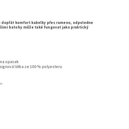
e dopřát komfort kabelky přes rameno, odpoledne
ašimi batohy může také fungovat jako praktický
k na opasek
ignová látka ze 100 % polyesteru
cm