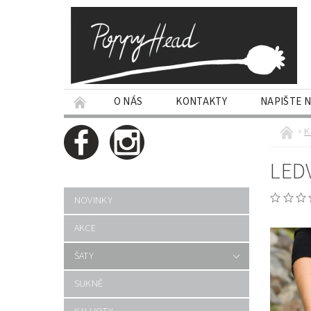
O NÁS
KONTAKTY
NAPIŠTE 
K
LED
NOVINKY
AKCE
ŠATY
SUKNĚ