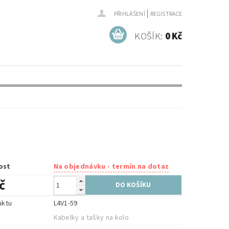
|
PŘIHLÁŠENÍ
REGISTRACE
KOŠÍK:
0 Kč
ost
Na objednávku - termín na dotaz
č
uktu
L4V1-59
e
Kabelky a tašky na kolo