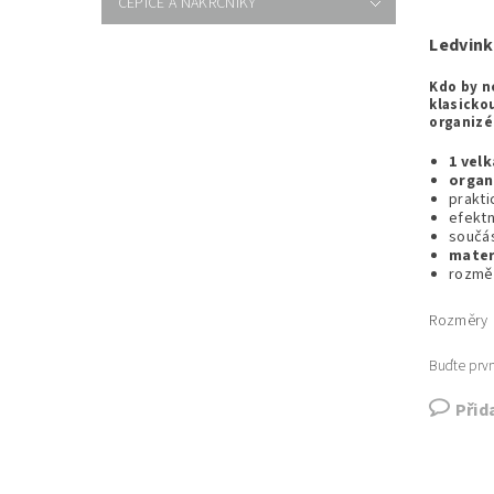
ČEPICE A NÁKRČNÍKY
Ledvink
Kdo by n
klasicko
organizé
1 vel
organ
prakt
efekt
součás
mater
rozmě
Rozměry
Buďte prvn
Přid