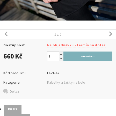
1
z 5
Dostupnost
Na objednávku - termín na dotaz
660 Kč
Kód produktu
L4V1-47
Kategorie
Kabelky a tašky na kolo
Dotaz
POPIS