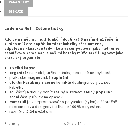
PARAMETRY
DISKUZE
Ledvinka 4v1 - Zelené lístky
Kdo by neměl rád multifunkční doplňky? S naším 4in1 řešením
si ráno můžete dopřát komfort kabelky přes rameno,
odpoledne klasickou ledvinku a večer poslouží jako nádherné
psaníčko. V kombinaci s našimi batohy může také fungovat jako
praktický organizér.
1 velká kapsa
organizér
na mobil, tužky, rtěnku, nebo jiné nezbytnosti
praktické
magnetické zapínání
efektní
karabiny z černého niklu
doplňující celý vzhled
kabelky
součástí je dlouhý odnímatelný a upravovatelný
popruh
,v
zadní části průvlek na opasek
materiál
je z nepromokavého polyamidu (nylon) a částečně
nepromokavá designová látka ze 100 % polyesteru
rozměry:
š.24 x v.16 cm
Rozměry
š.24 x v.16 cm