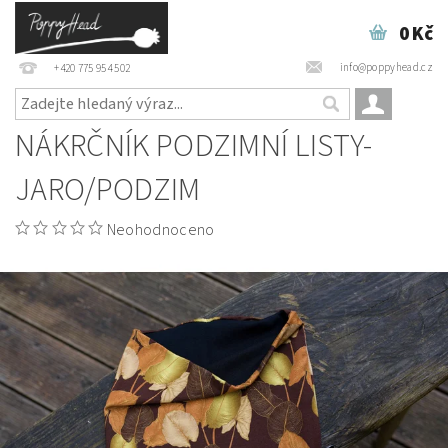
0 Kč
info@poppyhead.cz
+420 775 954 502
NÁKRČNÍK PODZIMNÍ LISTY-
JARO/PODZIM
Neohodnoceno