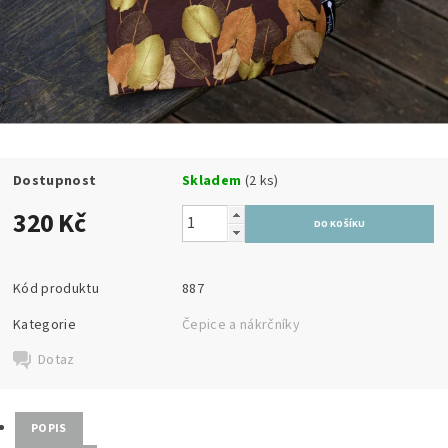
Dostupnost
Skladem
(2 ks)
320 Kč
Kód produktu
887
Kategorie
Čepice a nákrčníky
Dotaz
POPIS