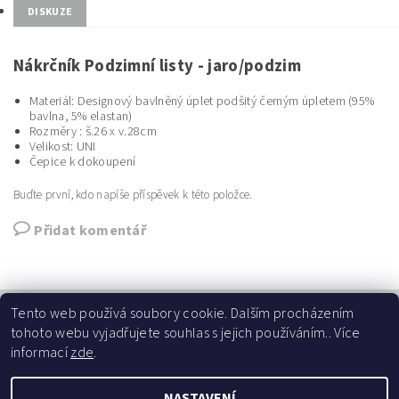
DISKUZE
Nákrčník Podzimní listy - jaro/podzim
Materiál: Designový bavlněný úplet podšitý černým úpletem (95%
bavlna, 5% elastan)
Rozměry : š.26 x v.28cm
Velikost: UNI
Čepice k dokoupení
Buďte první, kdo napíše příspěvek k této položce.
Přidat komentář
Tento web používá soubory cookie. Dalším procházením
tohoto webu vyjadřujete souhlas s jejich používáním.. Více
informací
zde
.
Najdete nás na fb
NASTAVENÍ