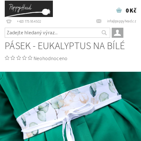
0 Kč
info@poppyhead.cz
+420 775 954 502
PÁSEK - EUKALYPTUS NA BÍLÉ
Neohodnoceno