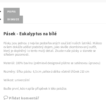
POPIS
DISKUZE
Pásek - Eukalyptus na bílé
Pásky jsou jednou z nejvíce podceňovaných součástí našich šatníků. Máloco
ovšem dokáže udělat podobný dojem, jako skvěle zkombinovaný outfit,
který je doplněný i o tento malý detail. Zkuste naše pásky a stanete se
středem pozornosti.
Materiál: 100% bavlna (prémiové designové plátno se saténovou úpravou)
Rozměry: šířka pásku 6,5 cm ,celková délka včetně šňůrek 210 cm
Velikost: univerzální
Buďte první, kdo napíše příspěvek k této položce.
Přidat komentář