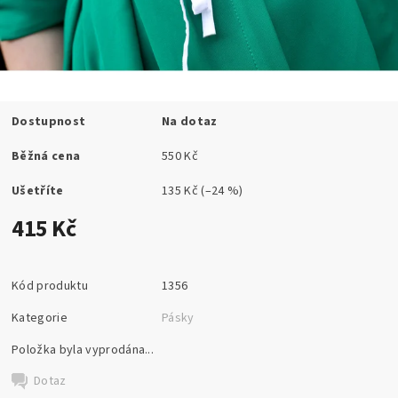
Dostupnost
Na dotaz
Běžná cena
550 Kč
Ušetříte
135 Kč
(–24 %)
415 Kč
Kód produktu
1356
Kategorie
Pásky
Položka byla vyprodána...
Dotaz