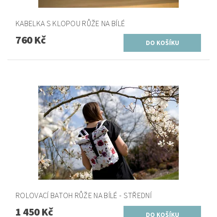
KABELKA S KLOPOU RŮŽE NA BÍLÉ
760 Kč
ROLOVACÍ BATOH RŮŽE NA BÍLÉ - STŘEDNÍ
1 450 Kč