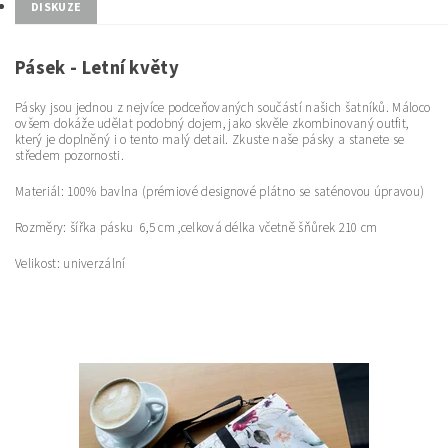
DISKUZE
Pásek - Letní květy
Pásky jsou jednou z nejvíce podceňovaných součástí našich šatníků. Máloco
ovšem dokáže udělat podobný dojem, jako skvěle zkombinovaný outfit,
který je doplněný i o tento malý detail. Zkuste naše pásky a stanete se
středem pozornosti.
Materiál: 100% bavlna (prémiové designové plátno se saténovou úpravou)
Rozměry: šířka pásku 6,5 cm ,celková délka včetně šňůrek 210 cm
Velikost: univerzální