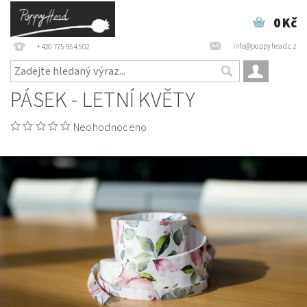
0 Kč
info@poppyhead.cz
+420 775 954 502
PÁSEK - LETNÍ KVĚTY
Neohodnoceno