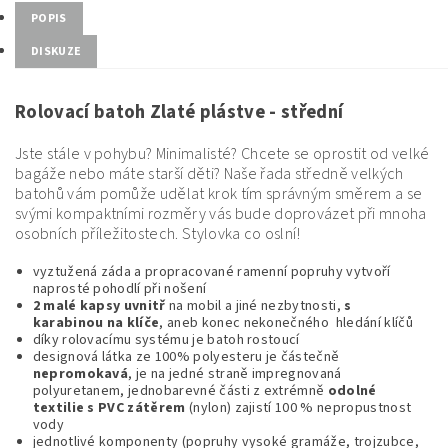
POPIS
DISKUZE
Rolovací batoh Zlaté plástve - střední
Jste stále v pohybu? Minimalisté? Chcete se oprostit od velké
bagáže nebo máte starší děti? Naše řada středně velkých
batohů vám pomůže udělat krok tím správným směrem a se
svými kompaktními rozměry vás bude doprovázet při mnoha
osobních příležitostech. Stylovka co oslní!
vyztužená záda a propracované ramenní popruhy vytvoří
naprosté pohodlí při nošení
2 malé kapsy uvnitř
na mobil a jiné nezbytnosti,
s
karabinou na klíče
, aneb konec nekonečného hledání klíčů
díky rolovacímu systému je batoh rostoucí
designová látka ze 100% polyesteru je částečně
nepromokavá
, je na jedné straně impregnovaná
polyuretanem, jednobarevné části z extrémně
odolné
textilie s PVC zátěrem
(nylon) zajistí 100 % nepropustnost
vody
jednotlivé komponenty (popruhy vysoké gramáže, trojzubce,