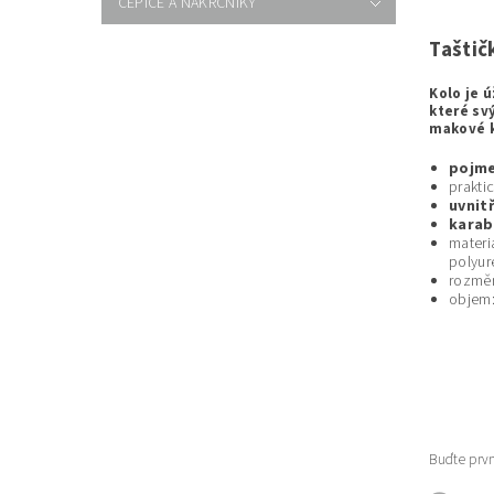
ČEPICE A NÁKRČNÍKY
Taštič
Kolo je 
které sv
makové k
pojme
prakti
uvnit
karab
materi
polyu
rozmě
objem
Buďte prvn