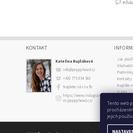
Přid
KONTAKT
INFORM
Jak zboží
Kateřina Bujňáková
Obchodní
info
@
poppyhead.cz
Podmínky
+420 775 954 502
Kontakty
Napište 
Najdete nás na fb
O nás
https://www.instagram.co
m/poppyhead.cz/
Tento web p
procházením
jejich použív
NASTAVE