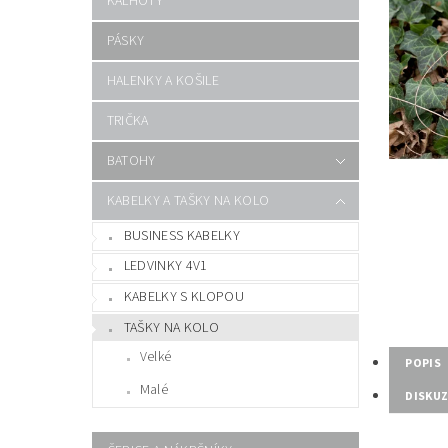
KALHOTY
PÁSKY
HALENKY A KOŠILE
TRIČKA
BATOHY
KABELKY A TAŠKY NA KOLO
BUSINESS KABELKY
LEDVINKY 4V1
KABELKY S KLOPOU
TAŠKY NA KOLO
Velké
POPIS
Malé
DISKU