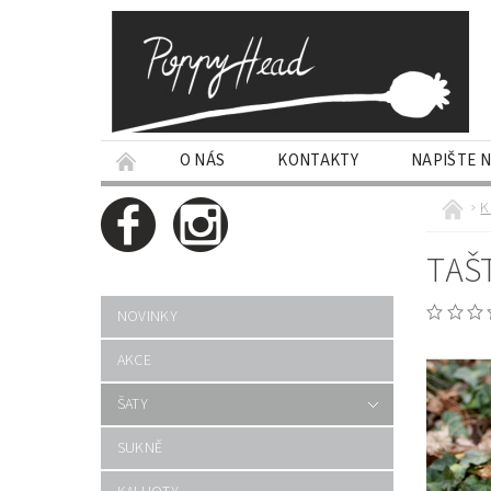
O NÁS
KONTAKTY
NAPIŠTE 
K
TAŠ
NOVINKY
AKCE
ŠATY
SUKNĚ