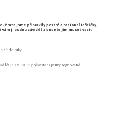
. Proto jsme připravily pestré a rostoucí taštičky,
i vám ji budou závidět a budete jim muset vozit
 vzít do ruky
á látka ze 100 % polyesteru je impregnovaná