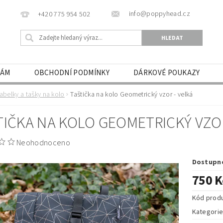
info@poppyhead.cz
+420 775 954 502
NÁM
OBCHODNÍ PODMÍNKY
DÁRKOVÉ POUKAZY
abelky a tašky na kolo
Taštička na kolo Geometrický vzor - velká
TIČKA NA KOLO GEOMETRICKÝ VZOR
Neohodnoceno
Dostupn
750 K
Kód prod
Kategori