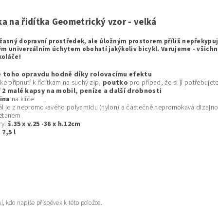
ka na řidítka Geometrický vzor - velká
úžasný dopravní prostředek, ale úložným prostorem příliš nepřekypuje
ým univerzálním úchytem obohatí jakýkoliv bicykl. Varujeme - všichn
oláče!
 toho opravdu hodně díky rolovacímu efektu
cké připnutí k řídítkám na suchý zip,
poutko
pro případ, že si ji potřebujete
ř 2 malé kapsy na mobil, peníze a další drobnosti
ina
na klíče
ál je z nepromokavého polyamidu (nylon) a částečně nepromokavá dizajnov
retanem
ry:
š.35 x v.25 -36 x h.12cm
:
7,5 l
í, kdo napíše příspěvek k této položce.