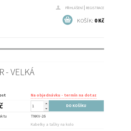
|
PŘIHLÁŠENÍ
REGISTRACE
KOŠÍK:
0 Kč
 - VELKÁ
ost
Na objednávku - termín na dotaz
č
uktu
TNKV-26
e
Kabelky a tašky na kolo