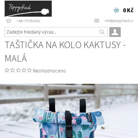
0 Kč
info@poppyhead.cz
+420 775 954 502
TAŠTIČKA NA KOLO KAKTUSY -
MALÁ
Neohodnoceno