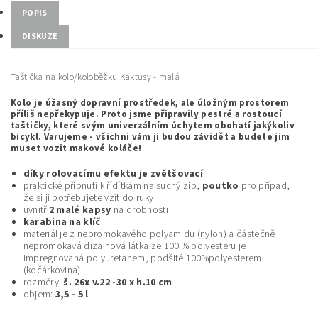
POPIS
DISKUZE
Taštička na kolo/koloběžku Kaktusy - malá
Kolo je úžasný dopravní prostředek, ale úložným prostorem
příliš nepřekypuje. Proto jsme připravily pestré a rostoucí
taštičky, které svým univerzálním úchytem obohatí jakýkoliv
bicykl. Varujeme - všichni vám ji budou závidět a budete jim
muset vozit makové koláče!
díky rolovacímu efektu je zvětšovací
praktické připnutí k řídítkám na suchý zip,
poutko
pro případ,
že si ji potřebujete vzít do ruky
uvnitř
2 malé kapsy
na drobnosti
karabina na klíč
materiál je z nepromokavého polyamidu (nylon) a částečně
nepromokavá dizajnová látka ze 100 % polyesteru je
impregnovaná polyuretanem, podšité 100%polyesterem
(kočárkovina)
rozměry:
š. 26x v.22 -30 x h.10 cm
objem:
3,5 - 5 l