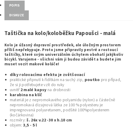
POPIS
DISKUZE
Taštička na kolo/koloběžku Papoušci - malá
Kolo je úžasný dopravní prostředek, ale úložným prostorem
příliš nepřekypuje. Proto jsme připravily pestré a rostoucí
taštičky, které svým univerzálním úchytem obohatí jakýkoliv
bicykl. Varujeme - všichni vám ji budou závidět a budete jim
muset vozit makové koláče!
díky rolovacímu efektu je zvětšovací
praktické připnutí k řídítkám na suchý zip,
poutko
pro případ,
že si ji potřebujete vzít do ruky
uvnitř
2 malé kapsy
na drobnosti
karabina na klíč
materiál je z nepromokavého polyamidu (nylon) a částečně
nepromokavá dizajnová látka ze 100 % polyesteru je
impregnovaná polyuretanem, podšité 100%polyesterem
(kočárkovina)
rozměry:
š. 26x v.22 -30 x h.10 cm
objem:
3,5 - 5 l