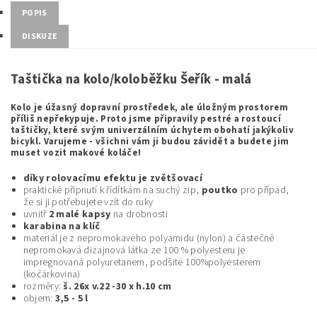
POPIS
DISKUZE
Taštička na kolo/koloběžku Šeřík - malá
Kolo je úžasný dopravní prostředek, ale úložným prostorem
příliš nepřekypuje. Proto jsme připravily pestré a rostoucí
taštičky, které svým univerzálním úchytem obohatí jakýkoliv
bicykl. Varujeme - všichni vám ji budou závidět a budete jim
muset vozit makové koláče!
díky rolovacímu efektu je zvětšovací
praktické připnutí k řídítkám na suchý zip,
poutko
pro případ,
že si ji potřebujete vzít do ruky
uvnitř
2 malé kapsy
na drobnosti
karabina na klíč
materiál je z nepromokavého polyamidu (nylon) a částečně
nepromokavá dizajnová látka ze 100 % polyesteru je
impregnovaná polyuretanem, podšité 100%polyesterem
(kočárkovina)
rozměry:
š. 26x v.22 -30 x h.10 cm
objem:
3,5 - 5 l