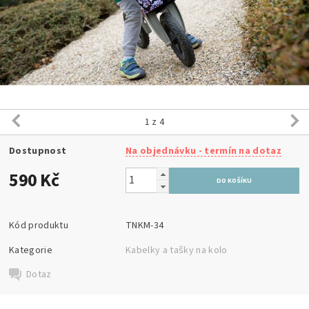
1
z 4
Dostupnost
Na objednávku - termín na dotaz
590 Kč
Kód produktu
TNKM-34
Kategorie
Kabelky a tašky na kolo
Dotaz