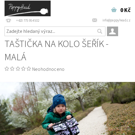
0 Kč
info@poppyhead.cz
+420 775 954 502
TAŠTIČKA NA KOLO ŠEŘÍK -
MALÁ
Neohodnoceno