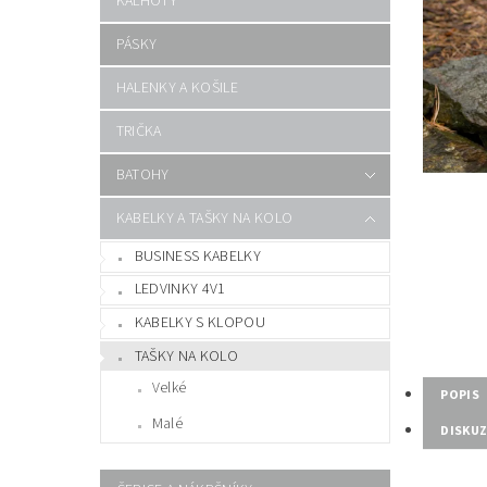
KALHOTY
PÁSKY
HALENKY A KOŠILE
TRIČKA
BATOHY
KABELKY A TAŠKY NA KOLO
BUSINESS KABELKY
LEDVINKY 4V1
KABELKY S KLOPOU
TAŠKY NA KOLO
Velké
POPIS
Malé
DISKU