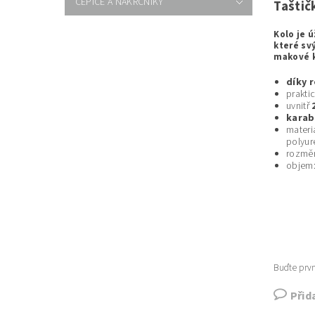
ČEPICE A NÁKRČNÍKY
Taštič
Kolo je 
které sv
makové k
díky 
prakti
uvnitř
2
karabi
materi
polyur
rozmě
objem
Buďte prvn
Přid