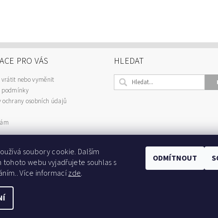
ACE PRO VÁS
HLEDAT
 vrátit nebo vyměnit
 podmínky
 ochrany osobních údajů
nám
oužívá soubory cookie. Dalším
ODMÍTNOUT
S
 tohoto webu vyjadřujete souhlas s
Najdete nás na fb
áním.. Více informací
zde
.
NÍ