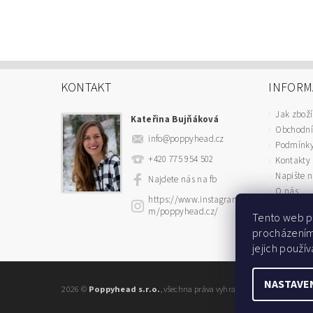
KONTAKT
INFORM
Jak zboží
Kateřina Bujňáková
Obchodní
info
@
poppyhead.cz
Podmínky
+420 775 954 502
Kontakty
Napište 
Najdete nás na fb
O nás
https://www.instagram.co
m/poppyhead.cz/
Tento web p
procházením
jejich použív
NASTAVE
2026 ©
Poppyhead s.r.o.
, všechna práva vyhrazena