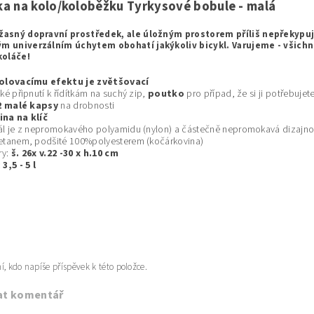
ka na kolo/koloběžku Tyrkysové bobule - malá
úžasný dopravní prostředek, ale úložným prostorem příliš nepřekypuje
ým univerzálním úchytem obohatí jakýkoliv bicykl. Varujeme - všichn
oláče!
rolovacímu efektu je zvětšovací
cké připnutí k řídítkám na suchý zip,
poutko
pro případ, že si ji potřebujete
 malé kapsy
na drobnosti
na na klíč
ál je z nepromokavého polyamidu (nylon) a částečně nepromokavá dizajnov
etanem, podšité 100%polyesterem (kočárkovina)
ry:
š. 26x v.22 -30 x h.10 cm
:
3,5 - 5 l
í, kdo napíše příspěvek k této položce.
at komentář