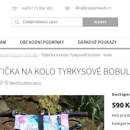
info@poppyhead.cz
+420 775 954 502
NÁM
OBCHODNÍ PODMÍNKY
DÁRKOVÉ POUKAZY
abelky a tašky na kolo
Taštička na kolo Tyrkysové bobule - malá
TIČKA NA KOLO TYRKYSOVÉ BOBUL
Neohodnoceno
Dostupn
590 K
Kód prod
Kategori