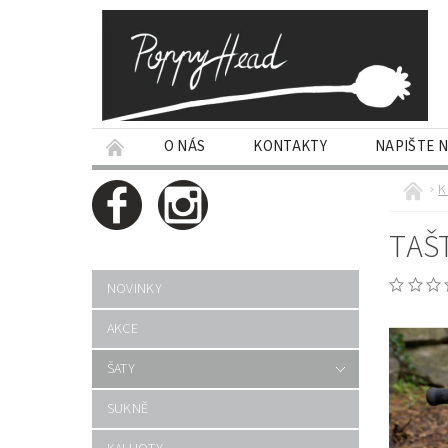
O NÁS
KONTAKTY
NAPIŠTE 
K
TAŠ
NOVINKY
AKCE
ŠATY
SUKNĚ