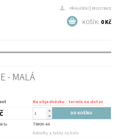
|
PŘIHLÁŠENÍ
REGISTRACE
KOŠÍK:
0 Kč
E - MALÁ
ost
Na objednávku - termín na dotaz
č
uktu
TNKM-44
e
Kabelky a tašky na kolo