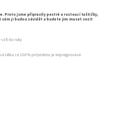
. Proto jsme připravily pestré a rostoucí taštičky,
i vám ji budou závidět a budete jim muset vozit
 vzít do ruky
á látka ze 100 % polyesteru je impregnovaná