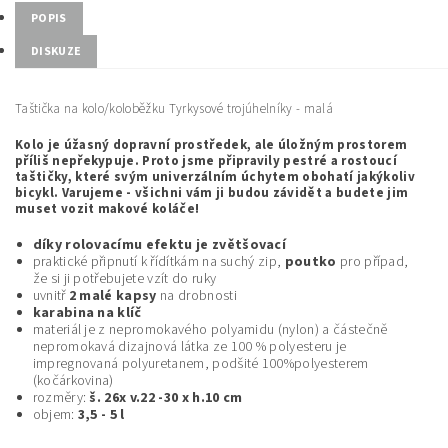
POPIS
DISKUZE
Taštička na kolo/koloběžku Tyrkysové trojúhelníky - malá
Kolo je úžasný dopravní prostředek, ale úložným prostorem
příliš nepřekypuje. Proto jsme připravily pestré a rostoucí
taštičky, které svým univerzálním úchytem obohatí jakýkoliv
bicykl. Varujeme - všichni vám ji budou závidět a budete jim
muset vozit makové koláče!
díky rolovacímu efektu je zvětšovací
praktické připnutí k řídítkám na suchý zip,
poutko
pro případ,
že si ji potřebujete vzít do ruky
uvnitř
2 malé kapsy
na drobnosti
karabina na klíč
materiál je z nepromokavého polyamidu (nylon) a částečně
nepromokavá dizajnová látka ze 100 % polyesteru je
impregnovaná polyuretanem, podšité 100%polyesterem
(kočárkovina)
rozměry:
š. 26x v.22 -30 x h.10 cm
objem:
3,5 - 5 l