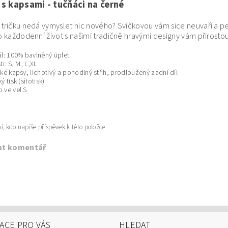
 s kapsami - tučňáci na černé
 tričku nedá vymyslet nic nového? Svíčkovou vám sice neuvaří a p
ro každodenní život s našimi tradičně hravými designy vám přirostou k
ál: 100% bavlněný úplet
ti: S, M, L,XL
cké kapsy, lichotivý a pohodlný střih, prodloužený zadní díl
ý tisk (sítotisk)
 ve vel.S
í, kdo napíše příspěvek k této položce.
at komentář
ACE PRO VÁS
HLEDAT