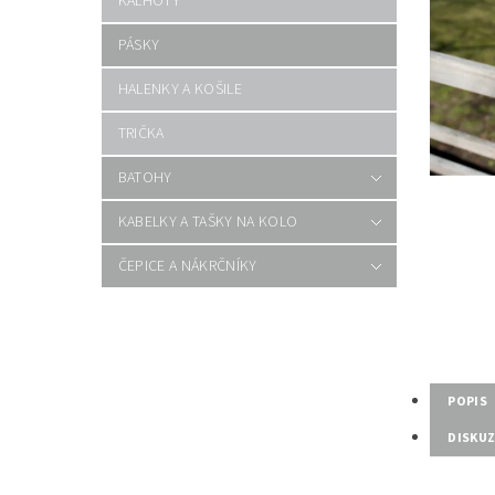
KALHOTY
PÁSKY
HALENKY A KOŠILE
TRIČKA
BATOHY
KABELKY A TAŠKY NA KOLO
ČEPICE A NÁKRČNÍKY
POPIS
DISKU