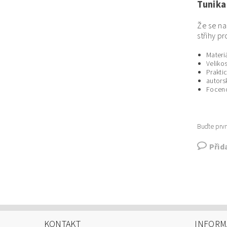
Tunika
Že se na
střihy p
Materi
Velikos
Prakti
autorsk
Foceno
Buďte prvn
Přid
KONTAKT
INFORM