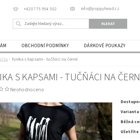
info@poppyhead.cz
+420 775 954 502
NÁM
OBCHODNÍ PODMÍNKY
DÁRKOVÉ POUKAZY
rička
Tunika s kapsami - tučňáci na černé
IKA S KAPSAMI - TUČŇÁCI NA ČER
Neohodnoceno
Dostupn
Varianta
Běžná ce
Ušetříte