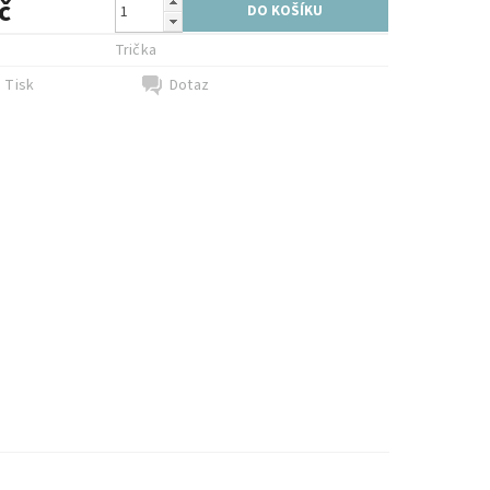
č
e
Trička
Tisk
Dotaz