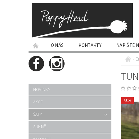
O NÁS
KONTAKTY
NAPIŠTE 
T
TUN
NOVINKY
Akce
AKCE
ŠATY
SUKNĚ