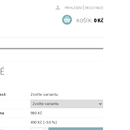
|
PŘIHLÁŠENÍ
REGISTRACE
KOŠÍK:
0 Kč
NÉ
ost
Zvolte variantu
na
980 Kč
490 Kč
(–50 %)